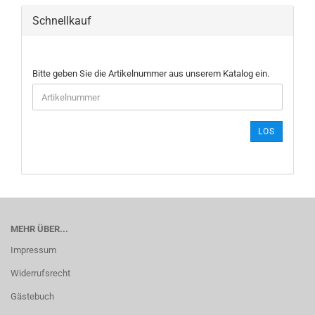
Schnellkauf
BITTE
Bitte geben Sie die Artikelnummer aus unserem Katalog ein.
GEBEN
SIE
DIE
ARTIKELNUMMER
LOS
AUS
UNSEREM
KATALOG
EIN.
MEHR ÜBER...
Impressum
Widerrufsrecht
Gästebuch