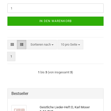
IN DEN WARENKORB
Sortieren nach
pro Seite
Sortieren nach
10 pro Seite
1
1
bis
3
(von insgesamt
3
)
Bestseller
Geistliche Lieder-Heft D, Karl Moser