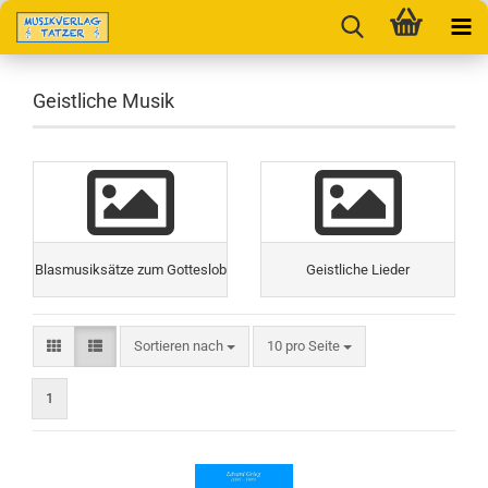
Geistliche Musik
Blasmusiksätze zum Gotteslob
Geistliche Lieder
Sortieren nach
pro Seite
Sortieren nach
10 pro Seite
1