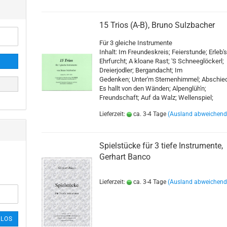
agdhörner
Bläserensemble
Blasorchester
15 Trios (A-B), Bruno Sulzbacher
Streichorchester
Für 3 gleiche Instrumente
Inhalt: Im Freundeskreis; Feierstunde; Erleb's
Ehrfurcht; A kloane Rast; 'S Schneeglöckerl;
Dreierjodler; Bergandacht; Im
Gedenken; Unter'm Sternenhimmel; Abschie
Es hallt von den Wänden; Alpenglüh'n;
Freundschaft; Auf da Walz; Wellenspiel;
Lieferzeit:
ca. 3-4 Tage
(Ausland abweichend
Spielstücke für 3 tiefe Instrumente,
Gerhart Banco
Lieferzeit:
ca. 3-4 Tage
(Ausland abweichend
LOS