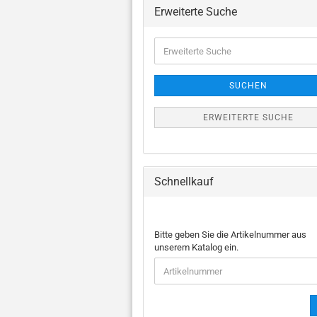
Chor a capella
J
Erweiterte Suche
Klarinette und Blasorchester
Oboe und Blasorchester
Erweiterte
Posaune und Blasorchester
Suche
Saxophon und
Blasorchester
SUCHEN
Schlaginstrument und
Blasorchester
ERWEITERTE SUCHE
Tenorhorn und
Blasorchester
Trompete und
Blasorchester
Schnellkauf
Tuba und Blasorchester
BITTE
Bitte geben Sie die Artikelnummer aus
GEBEN
unserem Katalog ein.
SIE
DIE
ARTIKELNUMMER
AUS
UNSEREM