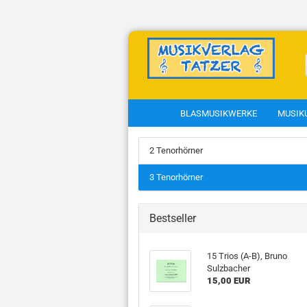
BLASMUSIKWERKE
MUSIK
2 Tenorhörner
Musikkunde anzeigen
T
3 Tenorhörner
Fachbücher
C
Kapellmeisterkurs
Bestseller
Theorieunterlagen
Blasmusiksätze zum
15 Trios (A-B), Bruno
Gotteslob
Sulzbacher
Geistliche Lieder
15,00 EUR