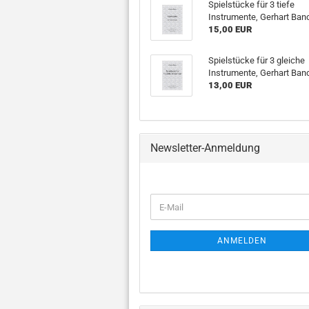
Spielstücke für 3 tiefe
Instrumente, Gerhart Ban
15,00 EUR
Spielstücke für 3 gleiche
Instrumente, Gerhart Ban
13,00 EUR
Newsletter-Anmeldung
WEITER
E-
ZUR
Mail
NEWSLETTER-
Alphorn und Blasorchester
ANMELDUNG
ANMELDEN
Fagott und Blasorchester
Flöte und Blasorchester
Flügelhorn und
Blasorchester
Chormusik anzeigen
J
Horn und Blasorchester