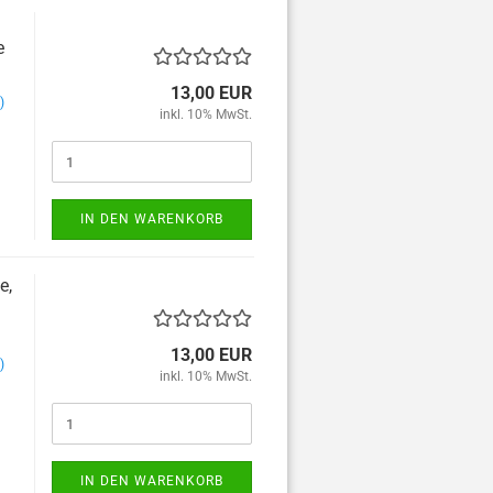
ung
t
e
13,00 EUR
)
inkl. 10% MwSt.
IN DEN WARENKORB
e,
13,00 EUR
)
inkl. 10% MwSt.
IN DEN WARENKORB