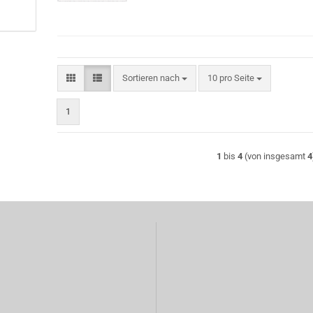
Sortieren nach
pro Seite
Sortieren nach
10 pro Seite
1
1
bis
4
(von insgesamt
4