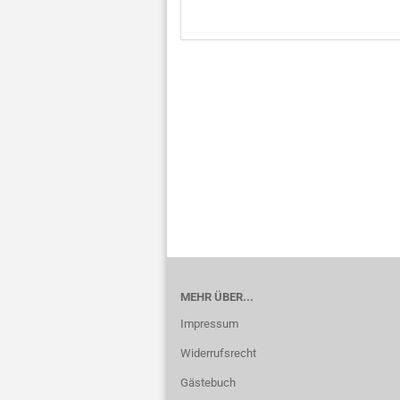
KATALOG
EIN.
MEHR ÜBER...
Impressum
Widerrufsrecht
Gästebuch