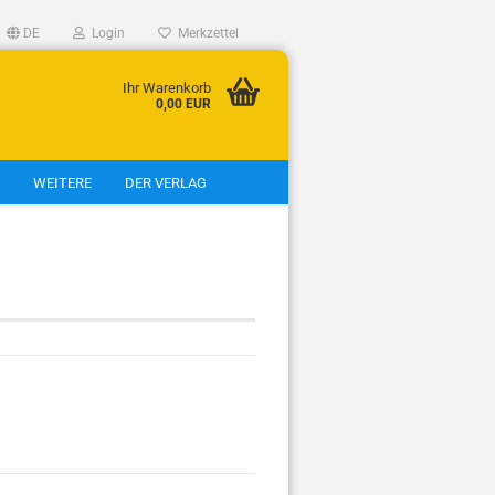
DE
Login
Merkzettel
Ihr Warenkorb
0,00 EUR
WEITERE
DER VERLAG
eigen
tt
tt
t
t