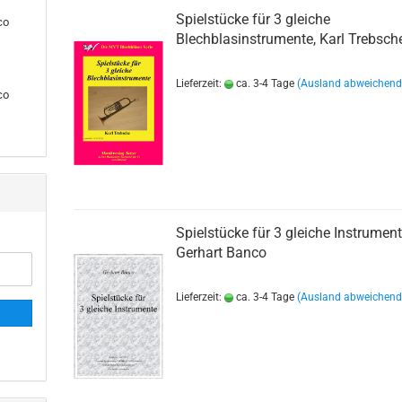
Gemischte Besetz
Spielstücke für 3 gleiche
co
Holzbläser Quartet
Blechblasinstrumente, Karl Trebsch
Holzbläser Quintett
Holzbläser Sextett
Lieferzeit:
ca. 3-4 Tage
(Ausland abweichend
co
Klarinetten
Posaunen
Querflöten
Saxophone
Schlaginstrumente
Tenorhörner
Trompeten
Spielstücke für 3 gleiche Instrument
Waldhörner
Gerhart Banco
Lieferzeit:
ca. 3-4 Tage
(Ausland abweichend
agdhörner anzeigen
Weihnachtsmusik anzeigen