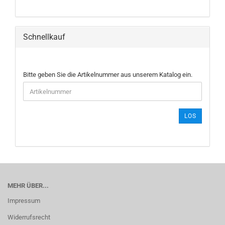
Schnellkauf
BITTE
Bitte geben Sie die Artikelnummer aus unserem Katalog ein.
GEBEN
SIE
DIE
ARTIKELNUMMER
LOS
AUS
UNSEREM
KATALOG
EIN.
MEHR ÜBER...
Impressum
Widerrufsrecht