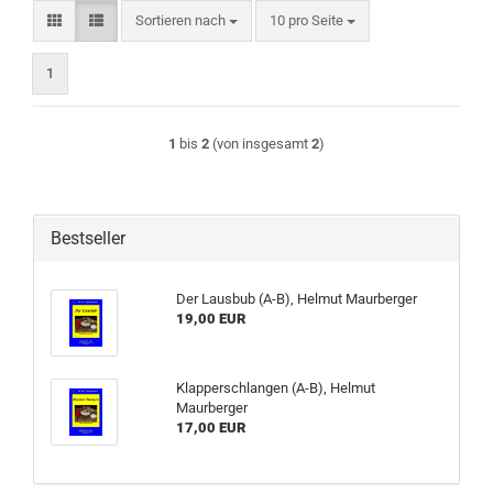
Sortieren nach
pro Seite
Sortieren nach
10 pro Seite
1
1
bis
2
(von insgesamt
2
)
Bestseller
Der Lausbub (A-B), Helmut Maurberger
19,00 EUR
Klapperschlangen (A-B), Helmut
Maurberger
17,00 EUR