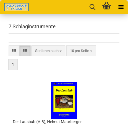
7 Schlaginstrumente
Sortieren nach
pro Seite
Sortieren nach
10 pro Seite
1
Der Lausbub (A-B), Helmut Maurberger