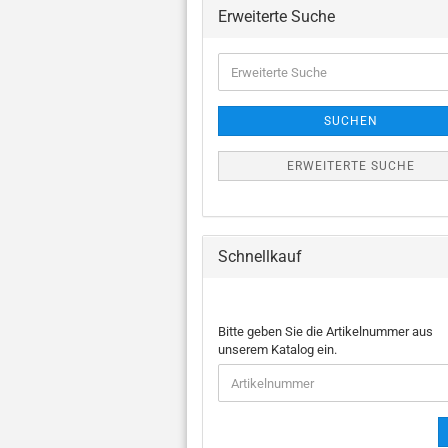
Chor a capella
J
Erweiterte Suche
Klarinette und Blasorchester
Oboe und Blasorchester
Erweiterte
Posaune und Blasorchester
Suche
Saxophon und
Blasorchester
SUCHEN
Schlaginstrument und
Blasorchester
ERWEITERTE SUCHE
Tenorhorn und
Blasorchester
Trompete und
Blasorchester
Schnellkauf
Tuba und Blasorchester
BITTE
Bitte geben Sie die Artikelnummer aus
GEBEN
unserem Katalog ein.
SIE
DIE
ARTIKELNUMMER
AUS
UNSEREM