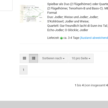
Spielbar als Duo (2 Flügelhörner) oder Quarte
(2 Flügelhörner, Tenorhorn-B und Bass-C). M
Format
Duo: Jodler; Weise und Jodler; Jodler;
S'Kohlröserl; Jodler und Weise;
Quartett: Gar freundlich lacht di Sunn ins Tal;
Echo-Jodler; O Glöckle; Jodler
Lieferzeit:
ca. 3-4 Tage
(Ausland abweichend
Sortieren nach
pro Seite
Sortieren nach
10 pro Seite
1
1
bis
4
(von insgesamt
4