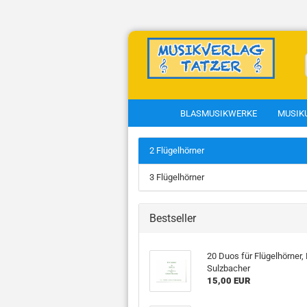
BLASMUSIKWERKE
MUSIK
2 Flügelhörner
Musikkunde anzeigen
T
3 Flügelhörner
Fachbücher
C
Kapellmeisterkurs
Bestseller
Theorieunterlagen
Blasmusiksätze zum
20 Duos für Flügelhörner,
Gotteslob
Sulzbacher
Geistliche Lieder
15,00 EUR