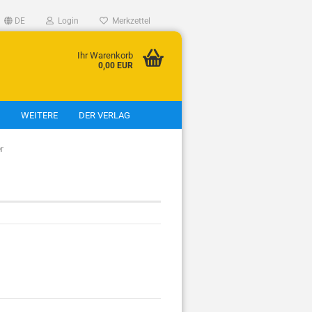
DE
Login
Merkzettel
Ihr Warenkorb
0,00 EUR
WEITERE
DER VERLAG
r
eigen
tt
tt
t
t