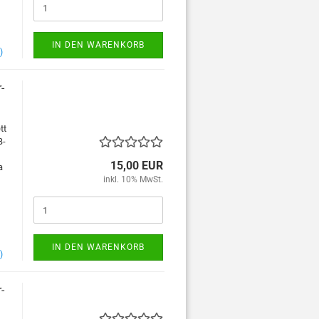
IN DEN WARENKORB
)
-
tt
B-
15,00 EUR
a
inkl. 10% MwSt.
IN DEN WARENKORB
)
-