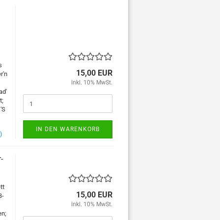
ung
t
;
s
15,00 EUR
r'n
inkl. 10% MwSt.
ad'
t;
 'S
IN DEN WARENKORB
)
-
tt
15,00 EUR
B-
inkl. 10% MwSt.
en;