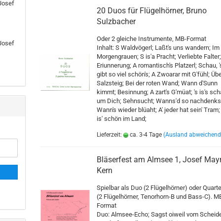
Josef
Gemischte Besetz
20 Duos für Flügelhörner, Bruno
Holzbläser Quartet
Sulzbacher
Holzbläser Quintett
Oder 2 gleiche Instrumente, MB-Format
Holzbläser Sextett
Josef
Inhalt: S Waldvögerl; Laßt's uns wandern; Im
Klarinetten
Morgengrauen; S is'a Pracht; Verliebte Falter
Eriunnerung; A romantisch's Platzerl; Schau, '
Posaunen
gibt so viel schön's; A Zwoarar mit G'fühl; Übe
Querflöten
Salzsteig; Bei der roten Wand; Wann d'Sunn
Saxophone
kimmt; Besinnung; A zart's G'müat; 's is's sch
um Dich; Sehnsucht; Wanns'd so nachdenks
Schlaginstrumente
Wann's wieder blüaht; A' jeder hat sein' Tram;
Tenorhörner
is' schön im Land;
Trompeten
Lieferzeit:
ca. 3-4 Tage
(Ausland abweichend
Waldhörner
Bläserfest am Almsee 1, Josef Mayr
Kern
Spielbar als Duo (2 Flügelhörner) oder Quarte
(2 Flügelhörner, Tenorhorn-B und Bass-C). M
Format
agdhörner anzeigen
Weihnachtsmusik anzeigen
Duo: Almsee-Echo; Sagst oiweil vom Scheid