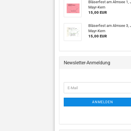
Bläserfest am Almsee 1, 
Mayr-Kern
15,00 EUR
Bläserfest am Almsee 3, 
Mayr-Kern
15,00 EUR
Newsletter-Anmeldung
WEITER
E-
ZUR
Mail
NEWSLETTER-
Alphorn und Blasorchester
ANMELDUNG
ANMELDEN
Fagott und Blasorchester
Flöte und Blasorchester
Flügelhorn und
Blasorchester
Chormusik anzeigen
J
Horn und Blasorchester