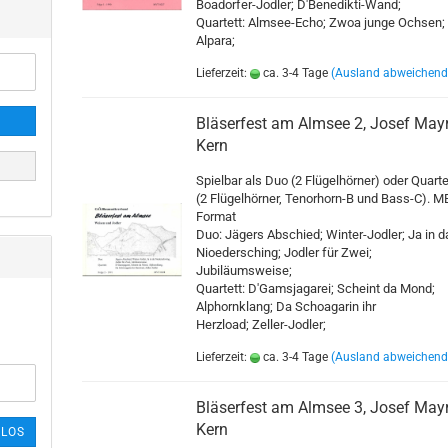
agdhörner
Bläserensemble
Boadorfer-Jodler; D'Benedikti-Wand;
Quartett: Almsee-Echo; Zwoa junge Ochsen;
Blasorchester
Alpara;
Streichorchester
Lieferzeit:
ca. 3-4 Tage
(Ausland abweichend
Bläserfest am Almsee 2, Josef Mayr
Kern
Spielbar als Duo (2 Flügelhörner) oder Quarte
(2 Flügelhörner, Tenorhorn-B und Bass-C). M
Format
Duo: Jägers Abschied; Winter-Jodler; Ja in d
Nioedersching; Jodler für Zwei;
Jubiläumsweise;
Quartett: D'Gamsjagarei; Scheint da Mond;
Alphornklang; Da Schoagarin ihr
Herzload; Zeller-Jodler;
Lieferzeit:
ca. 3-4 Tage
(Ausland abweichend
Bläserfest am Almsee 3, Josef Mayr
Kern
LOS