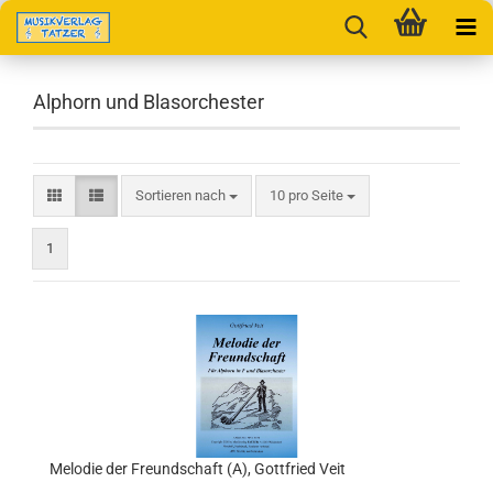
Alphorn und Blasorchester
Sortieren nach
pro Seite
Sortieren nach
10 pro Seite
1
Melodie der Freundschaft (A), Gottfried Veit