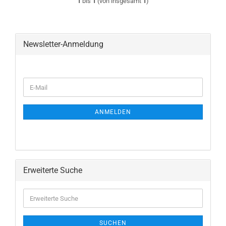
1
bis
1
(von insgesamt
1
)
Newsletter-Anmeldung
WEITER
E-
ZUR
Mail
NEWSLETTER-
ANMELDUNG
ANMELDEN
Erweiterte Suche
Erweiterte
Suche
SUCHEN