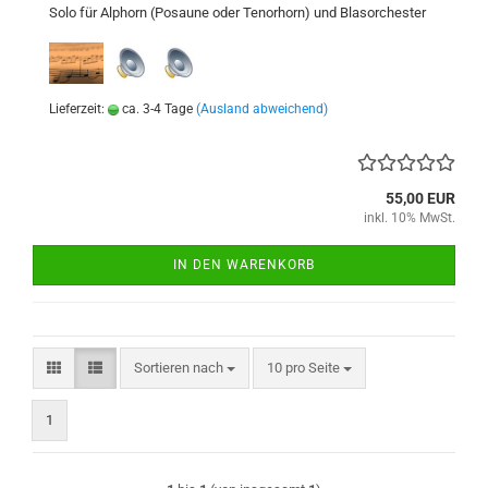
Solo für Alphorn (Posaune oder Tenorhorn) und Blasorchester
Lieferzeit:
ca. 3-4 Tage
(Ausland abweichend)
55,00 EUR
inkl. 10% MwSt.
IN DEN WARENKORB
Sortieren nach
pro Seite
Sortieren nach
10 pro Seite
1