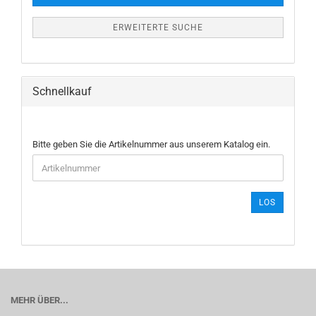
ERWEITERTE SUCHE
Schnellkauf
BITTE
Bitte geben Sie die Artikelnummer aus unserem Katalog ein.
GEBEN
SIE
DIE
ARTIKELNUMMER
LOS
AUS
UNSEREM
KATALOG
EIN.
MEHR ÜBER...