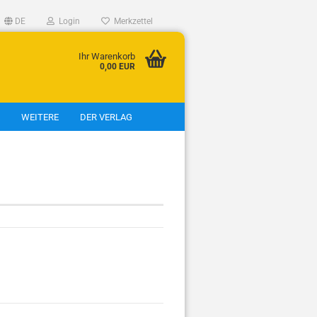
DE
Login
Merkzettel
Ihr Warenkorb
0,00 EUR
WEITERE
DER VERLAG
eigen
tt
tt
t
t