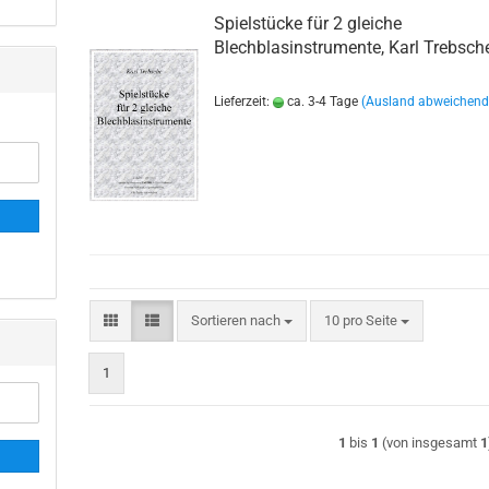
Gemischte Besetz
Spielstücke für 2 gleiche
Holzbläser Quartet
Blechblasinstrumente, Karl Trebsch
Holzbläser Quintett
Holzbläser Sextett
Lieferzeit:
ca. 3-4 Tage
(Ausland abweichend
Klarinetten
Posaunen
Querflöten
Saxophone
Schlaginstrumente
Tenorhörner
Trompeten
Waldhörner
Sortieren nach
pro Seite
Sortieren nach
10 pro Seite
1
1
bis
1
(von insgesamt
1
agdhörner anzeigen
Weihnachtsmusik anzeigen