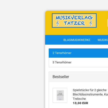
BLASMUSIKWERKE
MUSIK
2 Tenorhörner
Musikkunde anzeigen
T
3 Tenorhörner
Fachbücher
C
Kapellmeisterkurs
Bestseller
Theorieunterlagen
Blasmusiksätze zum
Spielstücke für 2 gleiche
Gotteslob
Blechblasinstrumente, Kar
Geistliche Lieder
Trebsche
13,00 EUR