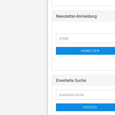
Newsletter-Anmeldung
WEITER
E-
ZUR
Mail
NEWSLETTER-
ANMELDUNG
ANMELDEN
Erweiterte Suche
Alphorn und Blasorchester
Fagott und Blasorchester
Erweiterte
Suche
Flöte und Blasorchester
Flügelhorn und
SUCHEN
Blasorchester
Chormusik anzeigen
J
Horn und Blasorchester