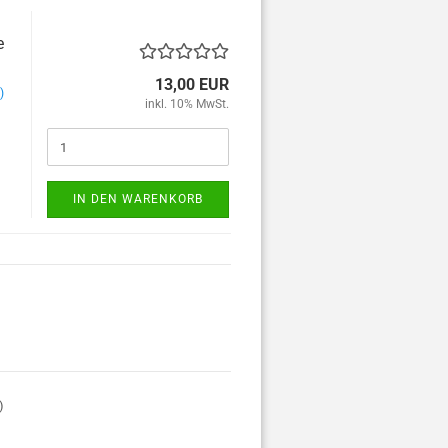
ung
t
e
13,00 EUR
)
inkl. 10% MwSt.
IN DEN WARENKORB
)