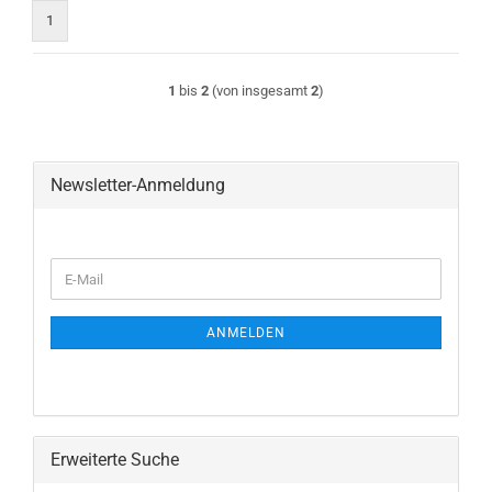
1
1
bis
2
(von insgesamt
2
)
Newsletter-Anmeldung
WEITER
E-
ZUR
Mail
NEWSLETTER-
ANMELDUNG
ANMELDEN
Erweiterte Suche