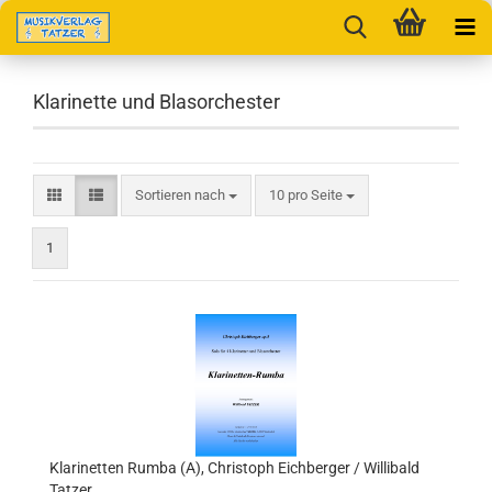
Klarinette und Blasorchester
Sortieren nach
pro Seite
Sortieren nach
10 pro Seite
1
Klarinetten Rumba (A), Christoph Eichberger / Willibald
Tatzer