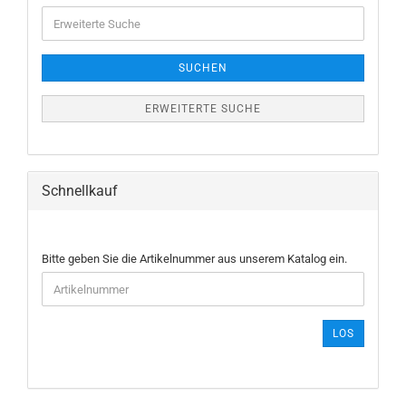
Erweiterte
Suche
SUCHEN
ERWEITERTE SUCHE
Schnellkauf
BITTE
Bitte geben Sie die Artikelnummer aus unserem Katalog ein.
GEBEN
SIE
DIE
ARTIKELNUMMER
LOS
AUS
UNSEREM
KATALOG
EIN.