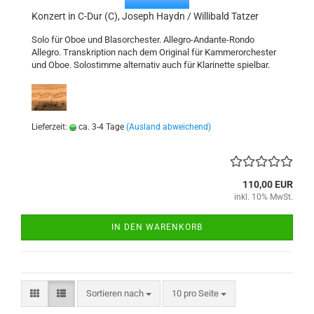
Konzert in C-Dur (C), Joseph Haydn / Willibald Tatzer
Solo für Oboe und Blasorchester. Allegro-Andante-Rondo
Allegro. Transkription nach dem Original für Kammerorchester
und Oboe. Solostimme alternativ auch für Klarinette spielbar.
Lieferzeit:
ca. 3-4 Tage
(Ausland abweichend)
110,00 EUR
inkl. 10% MwSt.
IN DEN WARENKORB
Sortieren nach
pro Seite
Sortieren nach
10 pro Seite