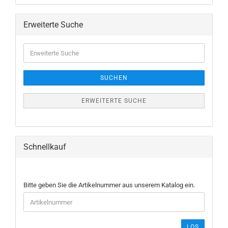
Erweiterte Suche
Erweiterte
Suche
SUCHEN
ERWEITERTE SUCHE
Schnellkauf
BITTE
Bitte geben Sie die Artikelnummer aus unserem Katalog ein.
GEBEN
SIE
DIE
ARTIKELNUMMER
LOS