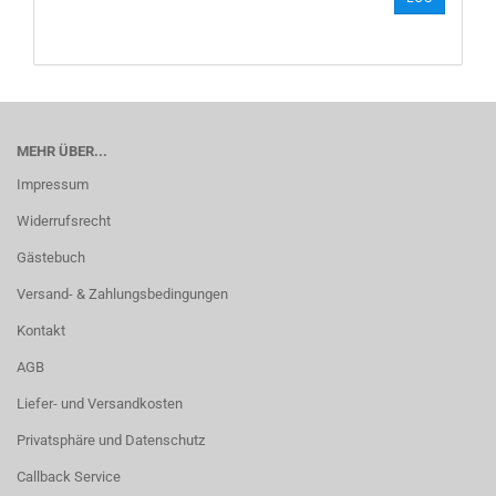
AUS
UNSEREM
KATALOG
EIN.
MEHR ÜBER...
Impressum
Widerrufsrecht
Gästebuch
Versand- & Zahlungsbedingungen
Kontakt
AGB
Liefer- und Versandkosten
Privatsphäre und Datenschutz
Callback Service