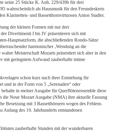
agdhörner
Bläserensemble
 seine 25 Stücke K. Anh. 229/439b für drei
Blasorchester
85 wahrscheinlich als Hausmusik für den Freundeskreis
n Klarinetten- und Bassetthornvirtuosen Anton Stadler.
Streichorchester
hung der kleinen Formen mit nur drei
er Divertimenti I bis IV präsentieren sich mit
en-Hauptsatzform, die abschließenden Rondo-Sätze
 überraschender harmonischer ‚Wendung an die
ahre Meisterschaft Mozarts präsentiert sich aber in den
er mit geringstem Aufwand zauberhafte intime
verlagen schon kurz nach ihrer Entstehung für
tet und in der Form von 5 „Serenaden“ oder
 behalte in meiner Ausgabe für Querflötenensemble diese
h die Neue Mozart Ausgabe (NMA) ihre aktuelle Fassung
iche Besetzung mit 3 Bassetthörnern wegen des Fehlens
zu Anfang des 19. Jahrhunderts entstandenen
Flötisten zauberhafte Stunden mit der wunderbaren