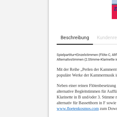
Beschreibung
Kundenre
Spielpartitur+Einzelstimmen (Flöte-C, Altf
Alternativstimmen (2.Stimme-Klarinette i
Mit der Reihe „Perlen der Kammer
populäre Werke der Kammermusik in
Neben einer reinen Flötenbesetzung 
Alphorn und Blasorchester
alternative Begleitstimmen für Auff
Fagott und Blasorchester
Klarinette in B und/oder 3. Stimme m
Flöte und Blasorchester
alternativ für Bassetthorn in F sowie
Flügelhorn und
www.floetenkosmos.com
zum Downl
Blasorchester
Chormusik anzeigen
J
Horn und Blasorchester