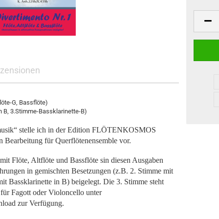
Gemischte Besetz
Holzbläser Quartet
Holzbläser Quintett
Holzbläser Sextett
Klarinetten
Posaunen
zensionen
Querflöten
Saxophone
Schlaginstrumente
löte-G, Bassflöte)
n B, 3.Stimme-Bassklarinette-B)
Tenorhörner
Trompeten
musik“ stelle ich in der Edition FLÖTENKOSMOS
Waldhörner
 Bearbeitung für Querflötenensemble vor.
mit Flöte, Altflöte und Bassflöte sin diesen Ausgaben
ührungen in gemischten Besetzungen (z.B. 2. Stimme mit
it Bassklarinette in B) beigelegt. Die 3. Stimme steht
 für Fagott oder Violoncello unter
oad zur Verfügung.
agdhörner anzeigen
Weihnachtsmusik anzeigen