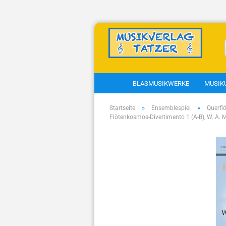
BLASMUSIKWERKE
MUSIK
»
»
Startseite
Ensemblespiel
Querfl
Flötenkosmos-Divertimento 1 (A-B), W. A. 
Musikkunde anzeigen
T
Fachbücher
C
Kapellmeisterkurs
Theorieunterlagen
Blasmusiksätze zum
Gotteslob
Geistliche Lieder