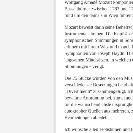
Chor a capella
J
Wolfgang Amadé Mozart komponierte
Klarinette und Blasorchester
Bassetthörner zwischen 1783 und 17
Oboe und Blasorchester
rund um den damals in Wien führende
Posaune und Blasorchester
Mozart beweist darin seine Beherrsc
Saxophon und
Blasorchester
Instrumentalstimmen: Die Kopfsätze d
symphonischen Stimmungen in Sonat
Schlaginstrument und
Blasorchester
erinnern mit ihrem Witz und manch
Tenorhorn und
Symphonien von Joseph Haydn. Die w
Blasorchester
langsamen Mittelsätzen, in welchen 
Trompete und
Stimmungen erzeugt.
Blasorchester
Tuba und Blasorchester
Die 25 Stücke wurden von den Musik
verschiedenste Besetzungen bearbei
„Divertimenti“ zusammengefügt. Ich
bewährte Anordnung bei, zumal auc
für die wahrscheinlichste ursprüngl
autographer Quellen aus mehreren, 
Bearbeitungen ableitet.
Ich wünsche allen Flötistinnen und 