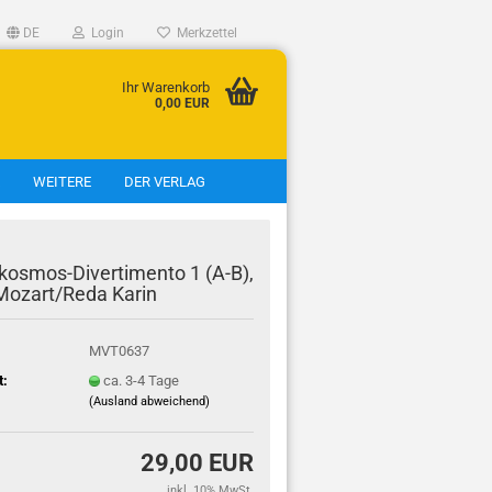
DE
Login
Merkzettel
Ihr Warenkorb
0,00 EUR
WEITERE
DER VERLAG
eigen
kosmos-Divertimento 1 (A-B),
Mozart/Reda Karin
MVT0637
tt
t:
ca. 3-4 Tage
tt
(Ausland abweichend)
t
t
29,00 EUR
inkl. 10% MwSt.