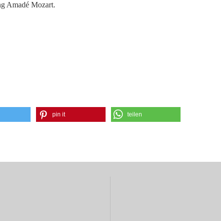
ng Amadé Mozart.
pin it
teilen